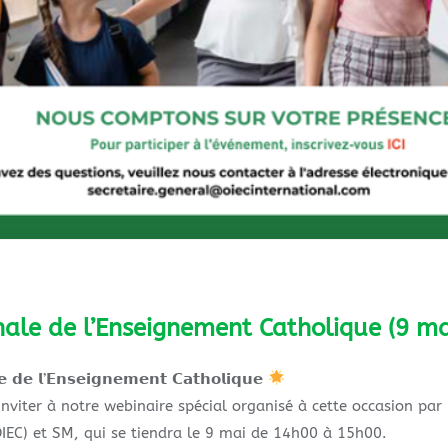
nale de l’Enseignement Catholique (9 ma
𝗹𝗲 𝗱𝗲 𝗹’𝗘𝗻𝘀𝗲𝗶𝗴𝗻𝗲𝗺𝗲𝗻𝘁 𝗖𝗮𝘁𝗵𝗼𝗹𝗶𝗾𝘂𝗲
iter à notre webinaire spécial organisé à cette occasion par l
IEC) et SM, qui se tiendra le 9 mai de 14h00 à 15h00.