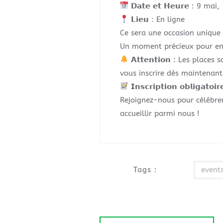
𝗗𝗮𝘁𝗲 𝗲𝘁 𝗛𝗲𝘂𝗿𝗲 : 9
𝗟𝗶𝗲𝘂 : En ligne
Ce sera une occasion unique 
Un moment précieux pour enr
𝗔𝘁𝘁𝗲𝗻𝘁𝗶𝗼𝗻 : Les pl
vous inscrire dès maintenant
𝗜𝗻𝘀𝗰𝗿𝗶𝗽𝘁𝗶𝗼𝗻 𝗼𝗯𝗹𝗶𝗴𝗮𝘁𝗼𝗶𝗿
Rejoignez-nous pour célébrer
accueillir parmi nous !
Tags :
event