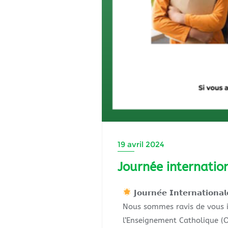
19 avril 2024
Journée internatio
𝗝𝗼𝘂𝗿𝗻𝗲́𝗲 𝗜𝗻𝘁𝗲𝗿𝗻𝗮𝘁𝗶𝗼𝗻𝗮
Nous sommes ravis de vous inv
l’Enseignement Catholique (O