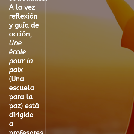
A la vez
reflexión
y guía de
acción,
Une
école
pour la
paix
(Una
escuela
para la
paz) está
dirigido
a
profesores,