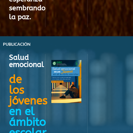
sembrando
la paz.
PUBLICACIÓN
Salud
emocional
de
los
jóvenes
en el
ámbito
escolar