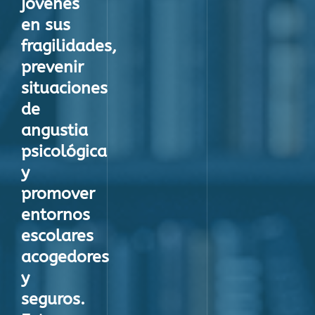
jóvenes
en sus
fragilidades,
prevenir
situaciones
de
angustia
psicológica
y
promover
entornos
escolares
acogedores
y
seguros.