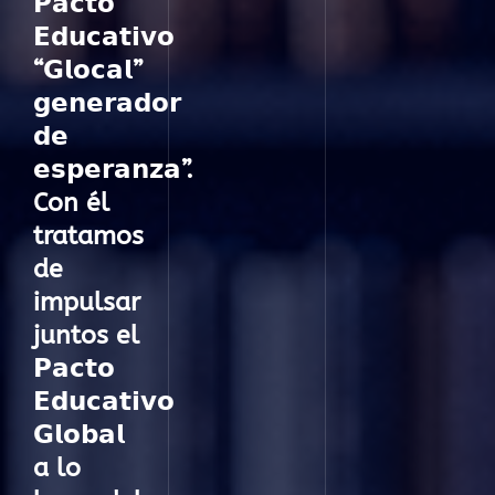
𝗣𝗮𝗰𝘁𝗼
𝗘𝗱𝘂𝗰𝗮𝘁𝗶𝘃𝗼
“𝗚𝗹𝗼𝗰𝗮𝗹”
𝗴𝗲𝗻𝗲𝗿𝗮𝗱𝗼𝗿
𝗱𝗲
𝗲𝘀𝗽𝗲𝗿𝗮𝗻𝘇𝗮”.
Con él
tratamos
de
impulsar
juntos el
𝗣𝗮𝗰𝘁𝗼
𝗘𝗱𝘂𝗰𝗮𝘁𝗶𝘃𝗼
𝗚𝗹𝗼𝗯𝗮𝗹
a lo