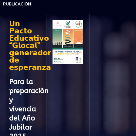
PUBLICACIÓN
𝗨𝗻
𝗣𝗮𝗰𝘁𝗼
𝗘𝗱𝘂𝗰𝗮𝘁𝗶𝘃𝗼
“𝗚𝗹𝗼𝗰𝗮𝗹”
𝗴𝗲𝗻𝗲𝗿𝗮𝗱𝗼𝗿
𝗱𝗲
𝗲𝘀𝗽𝗲𝗿𝗮𝗻𝘇𝗮
Para la
preparación
y
vivencia
del Año
Jubilar