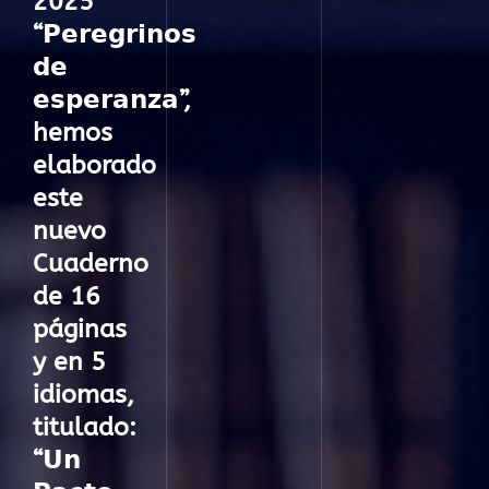
2025
“𝗣𝗲𝗿𝗲𝗴𝗿𝗶𝗻𝗼𝘀
𝗱𝗲
𝗲𝘀𝗽𝗲𝗿𝗮𝗻𝘇𝗮”,
hemos
elaborado
este
nuevo
Cuaderno
de 16
páginas
y en 5
idiomas,
titulado:
“𝗨𝗻