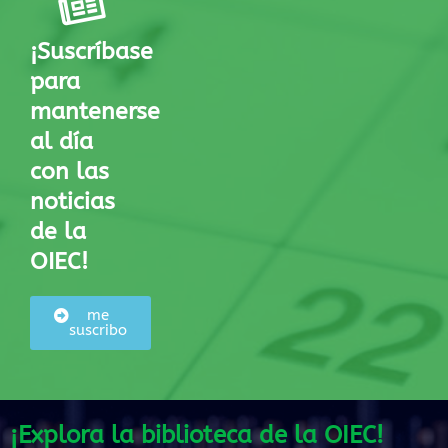
¡Suscríbase
para
mantenerse
al día
con las
noticias
de la
OIEC!
me
suscribo
¡Explora la biblioteca de la OIEC!