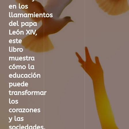
en los
llamamientos
del
papa
León XIV
,
este
libro
muestra
cómo la
educación
puede
transformar
los
corazones
y las
sociedades.