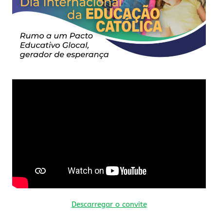
Descarregar o convite