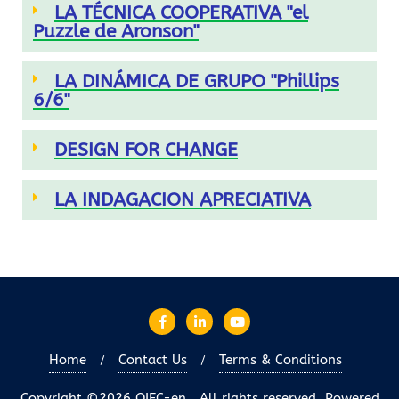
LA TÉCNICA COOPERATIVA "el
Puzzle de Aronson"
LA DINÁMICA DE GRUPO "Phillips
6/6"
DESIGN FOR CHANGE
LA INDAGACION APRECIATIVA
Home
Contact Us
Terms & Conditions
Copyright ©2026 OIEC-en . All rights reserved.
Powered